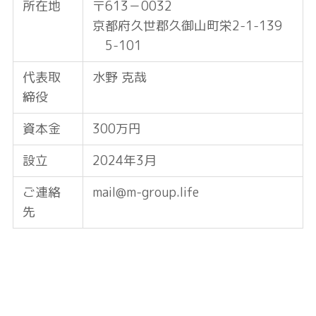
所在地
〒613－0032
京都府久世郡久御山町栄2-1-139
5-101
代表取
水野 克哉
締役
資本金
300万円
設立
2024年3月
ご連絡
mail@m-group.life
先